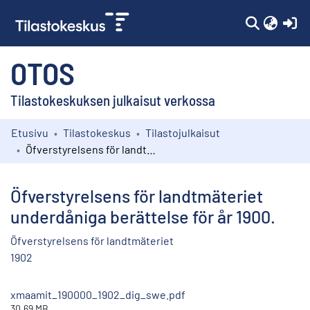
(c
OTOS
Tilastokeskuksen julkaisut verkossa
Etusivu
Tilastokeskus
Tilastojulkaisut
Kokoelmat
Öfverstyrelsens för landtmäteriet underdåniga berättelse för år 1900.
Selaa
Öfverstyrelsens för landtmäteriet
underdåniga berättelse för år 1900.
Öfverstyrelsens för landtmäteriet
1902
xmaamit_190000_1902_dig_swe.pdf
30.69 MB