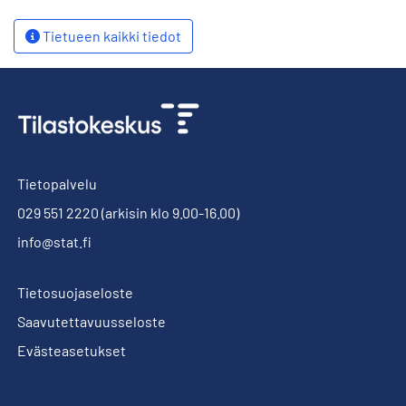
Tietueen kaikki tiedot
Tietopalvelu
029 551 2220
(arkisin klo 9.00-16.00)
info@stat.fi
Tietosuojaseloste
Saavutettavuusseloste
Evästeasetukset