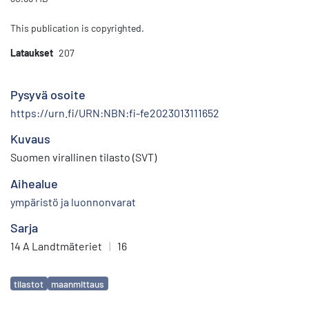
This publication is copyrighted.
Lataukset
207
Pysyvä osoite
https://urn.fi/URN:NBN:fi-fe2023013111652
Kuvaus
Suomen virallinen tilasto (SVT)
Aihealue
ympäristö ja luonnonvarat
Sarja
14 A Landtmäteriet
|
16
Avainsanat
tilastot
maanmittaus