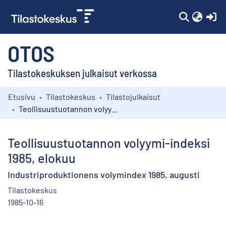
(c
OTOS
Tilastokeskuksen julkaisut verkossa
Etusivu
Tilastokeskus
Tilastojulkaisut
Kokoelmat
Teollisuustuotannon volyymi-indeksi 1985, elokuu
Selaa
Teollisuustuotannon volyymi-indeksi
1985, elokuu
Industriproduktionens volymindex 1985, augusti
Tilastokeskus
1985-10-16