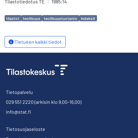
Tilastotiedotus TE
|
1985:14
Avainsanat
tilastot
teollisuus
teollisuustuotanto
indeksit
Tietueen kaikki tiedot
Tietopalvelu
029 551 2220
(arkisin klo 9.00-16.00)
info@stat.fi
Tietosuojaseloste