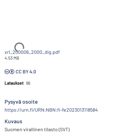
Ladataan...
xrl_200006_2000_dig.pdf
4.53 MB
CC BY 4.0
Lataukset
96
Pysyvä osoite
https://urn.fi/URN:NBN:fi-fe2023013118584
Kuvaus
Suomen virallinen tilasto (SVT)