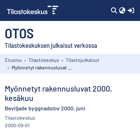
(c
OTOS
Tilastokeskuksen julkaisut verkossa
Etusivu
Tilastokeskus
Tilastojulkaisut
Kokoelmat
Myönnetyt rakennusluvat 2000, kesäkuu
Selaa
Myönnetyt rakennusluvat 2000,
kesäkuu
Beviljade byggnadslov 2000, juni
Tilastokeskus
2000-09-01