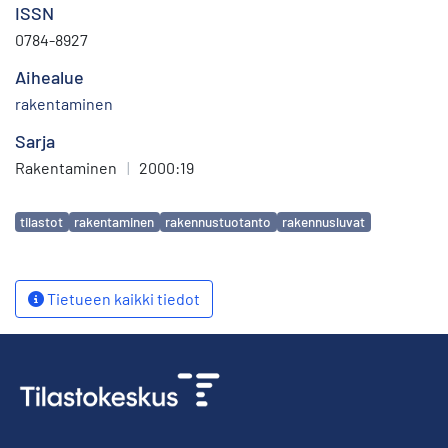
ISSN
0784-8927
Aihealue
rakentaminen
Sarja
Rakentaminen
|
2000:19
Avainsanat
tilastot
rakentaminen
rakennustuotanto
rakennusluvat
Tietueen kaikki tiedot