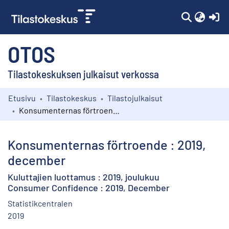
(c
OTOS
Tilastokeskuksen julkaisut verkossa
Etusivu
Tilastokeskus
Tilastojulkaisut
Kokoelmat
Konsumenternas förtroende : 2019, december
Selaa
Konsumenternas förtroende : 2019,
december
Kuluttajien luottamus : 2019, joulukuu
Consumer Confidence : 2019, December
Statistikcentralen
2019