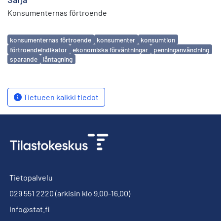
Konsumenternas förtroende
Avainsanat
konsumenternas förtroende
konsumenter
konsumtion
förtroendeindikator
ekonomiska förväntningar
penninganvändning
sparande
låntagning
Tietueen kaikki tiedot
Tietopalvelu
029 551 2220
(arkisin klo 9.00-16.00)
info@stat.fi