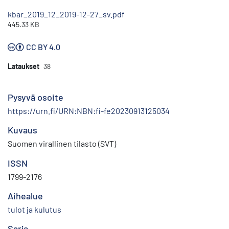
kbar_2019_12_2019-12-27_sv.pdf
445.33 KB
CC BY 4.0
Lataukset
38
Pysyvä osoite
https://urn.fi/URN:NBN:fi-fe20230913125034
Kuvaus
Suomen virallinen tilasto (SVT)
ISSN
1799-2176
Aihealue
tulot ja kulutus
Sarja