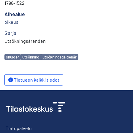
1798-1522
Aihealue
oikeus
Sarja
Utsökningsärenden
Avainsanat
skulder
utsökning
utsökningsgäldenär
Tietueen kaikki tiedot
Tietopalvelu