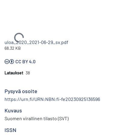
Ladataan...
uloa_2020_2021-06-29_sv.pdf
68.32 KB
CC BY 4.0
Lataukset
38
Pysyvä osoite
https://urn.fi/URN:NBN:fi-fe20230925136596
Kuvaus
Suomen virallinen tilasto (SVT)
ISSN