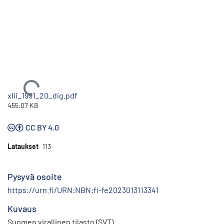
Ladataan...
xlii_1991_20_dig.pdf
455.07 KB
CC BY 4.0
Lataukset
113
Pysyvä osoite
https://urn.fi/URN:NBN:fi-fe2023013113341
Kuvaus
Suomen virallinen tilasto (SVT)