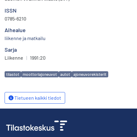
ISSN
0785-6210
Aihealue
liikenne ja matkailu
Sarja
Liikenne
|
1991:20
Avainsanat
tilastot
moottoriajoneuvot
autot
ajoneuvorekisterit
Tietueen kaikki tiedot