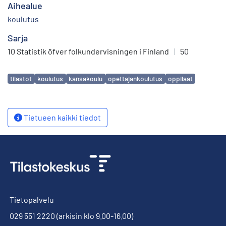
Aihealue
koulutus
Sarja
10 Statistik öfver folkundervisningen i Finland
|
50
Avainsanat
tilastot
koulutus
kansakoulu
opettajankoulutus
oppilaat
Tietueen kaikki tiedot
Tietopalvelu
029 551 2220
(arkisin klo 9.00-16.00)