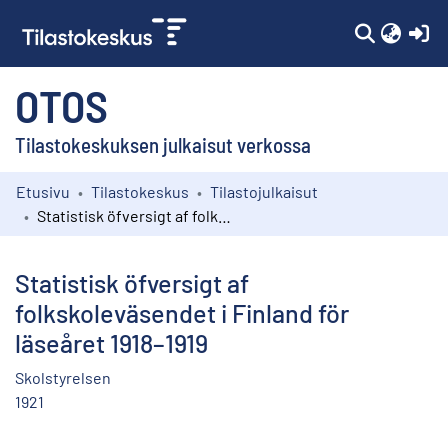
(c
OTOS
Tilastokeskuksen julkaisut verkossa
Etusivu
Tilastokeskus
Tilastojulkaisut
Kokoelmat
Statistisk öfversigt af folkskoleväsendet i Finland för läseåret 1918–1919
Selaa
Statistisk öfversigt af
folkskoleväsendet i Finland för
läseåret 1918–1919
Skolstyrelsen
1921