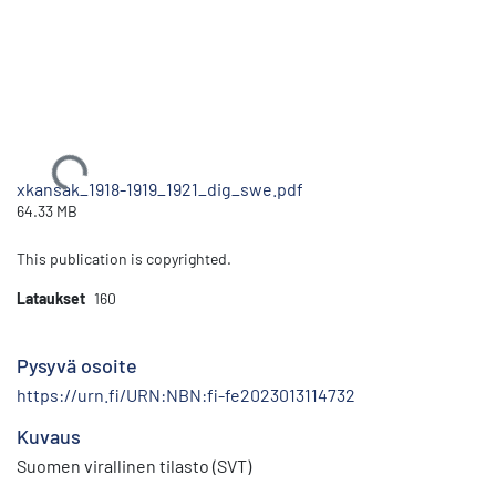
Ladataan...
xkansak_1918-1919_1921_dig_swe.pdf
64.33 MB
This publication is copyrighted.
Lataukset
160
Pysyvä osoite
https://urn.fi/URN:NBN:fi-fe2023013114732
Kuvaus
Suomen virallinen tilasto (SVT)