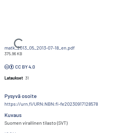
Ladataan...
matk_2013_05_2013-07-18_en.pdf
375.96 KB
CC BY 4.0
Lataukset
31
Pysyvä osoite
https://urn.fi/URN:NBN:fi-fe20230917128578
Kuvaus
Suomen virallinen tilasto (SVT)