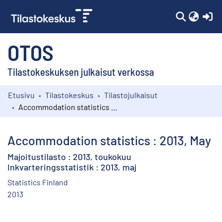
(c
OTOS
Tilastokeskuksen julkaisut verkossa
Etusivu
Tilastokeskus
Tilastojulkaisut
Kokoelmat
Accommodation statistics : 2013, May
Selaa
Accommodation statistics : 2013, May
Majoitustilasto : 2013, toukokuu
Inkvarteringsstatistik : 2013, maj
Statistics Finland
2013