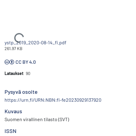
Ladataan...
ystp_2019_2020-08-14_fi.pdf
261.97 KB
CC BY 4.0
Lataukset
90
Pysyvä osoite
https://urn.fi/URN:NBN:fi-fe20230929137920
Kuvaus
Suomen virallinen tilasto (SVT)
ISSN