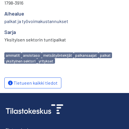
1798-3916
Aihealue
palkat ja työvoimakustannukset
Sarja
Yksityisen sektorin tuntipalkat
Avainsanat
ammatit
ansiotaso
metsätyöntekijät
palkansaajat
palkat
yksityinen sektori
yritykset
Tietueen kaikki tiedot