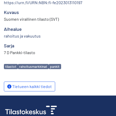
https://urn.fi/URN:NBN:fi-fe2023013110197
Kuvaus
Suomen virallinen tilasto (SVT)
Aihealue
rahoitus ja vakuutus
Sarja
7 D Pankki-tilasto
Avainsanat
tilastot
rahoitusmarkkinat
pankit
Tietueen kaikki tiedot