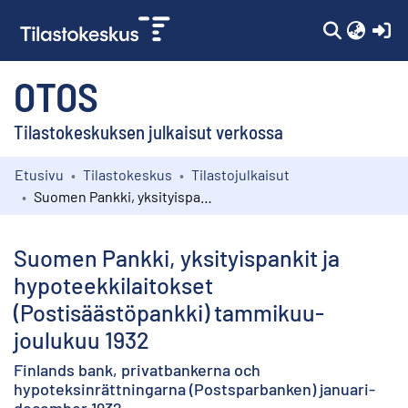
(c
OTOS
Tilastokeskuksen julkaisut verkossa
Etusivu
Tilastokeskus
Tilastojulkaisut
Kokoelmat
Suomen Pankki, yksityispankit ja hypoteekkilaitokset (Postisäästöpankki) tammikuu-joulukuu 1932
Selaa
Suomen Pankki, yksityispankit ja
hypoteekkilaitokset
(Postisäästöpankki) tammikuu-
joulukuu 1932
Finlands bank, privatbankerna och
hypoteksinrättningarna (Postsparbanken) januari-