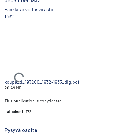
december 1932
Pankkitarkastusvirasto
1932
Ladataan...
xsupa_d_193200_1932-1933_dig.pdf
20.49 MB
This publication is copyrighted.
Lataukset
173
Pysyvä osoite