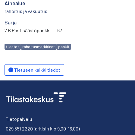
Aihealue
rahoitus ja vakuutus
Sarja
7 B Postisäästöpankki
|
67
Avainsanat
tilastot
rahoitusmarkkinat
pankit
Tietueen kaikki tiedot
Tietopalvelu
029 551 2220
(arkisin klo 9.00-16.00)