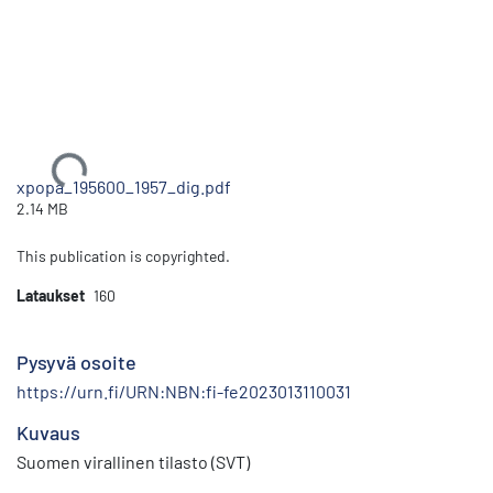
Ladataan...
xpopa_195600_1957_dig.pdf
2.14 MB
This publication is copyrighted.
Lataukset
160
Pysyvä osoite
https://urn.fi/URN:NBN:fi-fe2023013110031
Kuvaus
Suomen virallinen tilasto (SVT)