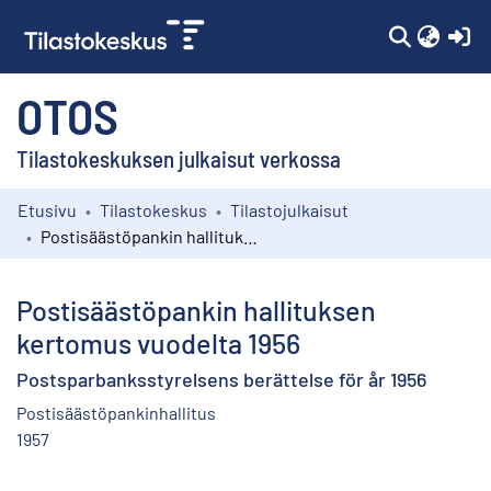
(c
OTOS
Tilastokeskuksen julkaisut verkossa
Etusivu
Tilastokeskus
Tilastojulkaisut
Kokoelmat
Postisäästöpankin hallituksen kertomus vuodelta 1956
Selaa
Postisäästöpankin hallituksen
kertomus vuodelta 1956
Postsparbanksstyrelsens berättelse för år 1956
Postisäästöpankinhallitus
1957