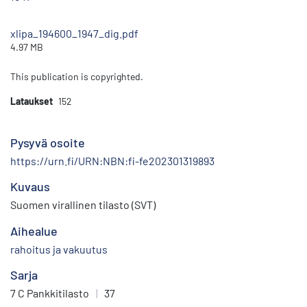
xlipa_194600_1947_dig.pdf
4.97 MB
This publication is copyrighted.
Lataukset
152
Pysyvä osoite
https://urn.fi/URN:NBN:fi-fe202301319893
Kuvaus
Suomen virallinen tilasto (SVT)
Aihealue
rahoitus ja vakuutus
Sarja
7 C Pankkitilasto
|
37