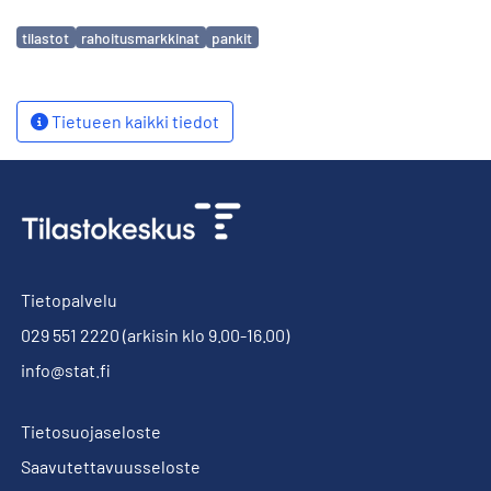
Avainsanat
tilastot
rahoitusmarkkinat
pankit
Tietueen kaikki tiedot
Tietopalvelu
029 551 2220
(arkisin klo 9.00-16.00)
info@stat.fi
Tietosuojaseloste
Saavutettavuusseloste