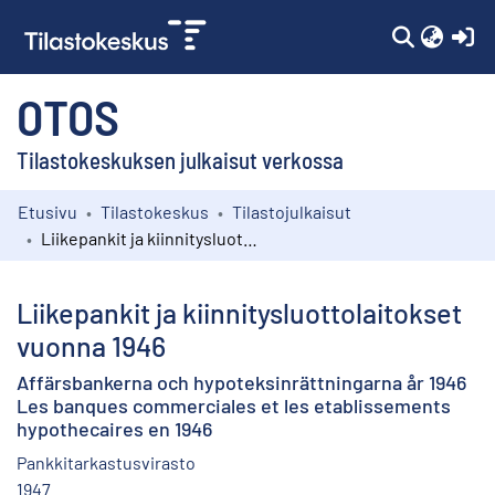
(c
OTOS
Tilastokeskuksen julkaisut verkossa
Etusivu
Tilastokeskus
Tilastojulkaisut
Kokoelmat
Liikepankit ja kiinnitysluottolaitokset vuonna 1946
Selaa
Liikepankit ja kiinnitysluottolaitokset
vuonna 1946
Affärsbankerna och hypoteksinrättningarna år 1946
Les banques commerciales et les etablissements
hypothecaires en 1946
Pankkitarkastusvirasto
1947