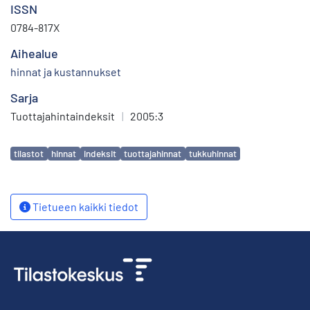
ISSN
0784-817X
Aihealue
hinnat ja kustannukset
Sarja
Tuottajahintaindeksit
|
2005:3
Avainsanat
tilastot
hinnat
indeksit
tuottajahinnat
tukkuhinnat
Tietueen kaikki tiedot