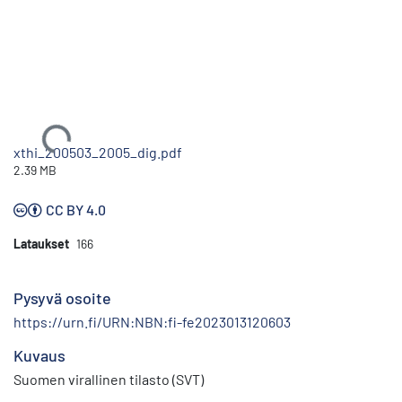
Ladataan...
xthi_200503_2005_dig.pdf
2.39 MB
CC BY 4.0
Lataukset
166
Pysyvä osoite
https://urn.fi/URN:NBN:fi-fe2023013120603
Kuvaus
Suomen virallinen tilasto (SVT)