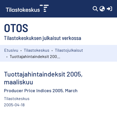
(c
OTOS
Tilastokeskuksen julkaisut verkossa
Etusivu
Tilastokeskus
Tilastojulkaisut
Kokoelmat
Tuottajahintaindeksit 2005, maaliskuu
Selaa
Tuottajahintaindeksit 2005,
maaliskuu
Producer Price Indices 2005, March
Tilastokeskus
2005-04-18