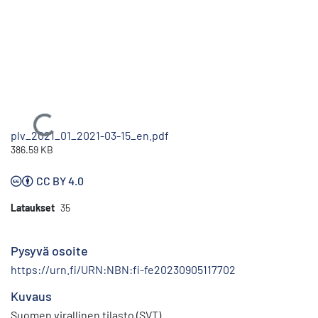
Ladataan...
plv_2021_01_2021-03-15_en.pdf
386.59 KB
CC BY 4.0
Lataukset
35
Pysyvä osoite
https://urn.fi/URN:NBN:fi-fe20230905117702
Kuvaus
Suomen virallinen tilasto (SVT)