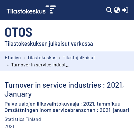
(c
OTOS
Tilastokeskuksen julkaisut verkossa
Etusivu
Tilastokeskus
Tilastojulkaisut
Kokoelmat
Turnover in service industries : 2021, January
Selaa
Turnover in service industries : 2021,
January
Palvelualojen liikevaihtokuvaaja : 2021, tammikuu
Omsättningen inom servicebranschen : 2021, januari
Statistics Finland
2021