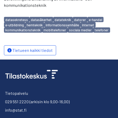
kommunikationsteknik
Avainsanat
datasekretess
datasäkerhet
datateknik
datorer
e-handel
e-utbildning
hemteknik
informationssamhälle
internet
kommunikationsteknik
mobiltelefoner
sociala medier
telefoner
Tietueen kaikki tiedot
Tietopalvelu
029 551 2220
(arkisin klo 9.00-16.00)
info@stat.fi