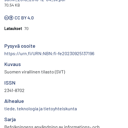
70.54 KB
CC BY 4.0
Lataukset
70
Pysyvä osoite
https://urn.fi/URN:NBN:fi-fe20230925137196
Kuvaus
Suomen virallinen tilasto (SVT)
ISSN
2341-8702
Aihealue
tiede, teknologia ja tietoyhteiskunta
Sarja
Befolkningens användning av informations- och