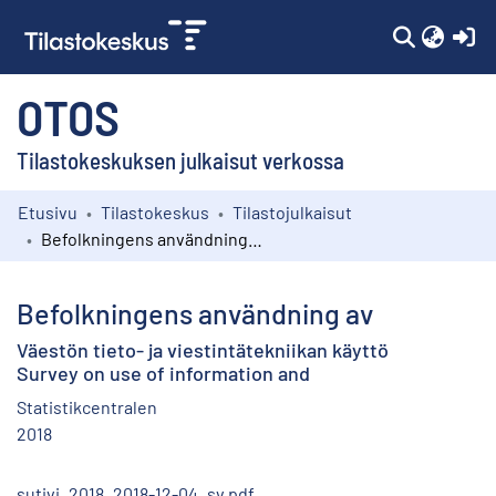
(c
OTOS
Tilastokeskuksen julkaisut verkossa
Etusivu
Tilastokeskus
Tilastojulkaisut
Kokoelmat
Befolkningens användning av
Selaa
Befolkningens användning av
Väestön tieto- ja viestintätekniikan käyttö
Survey on use of information and
Statistikcentralen
2018
sutivi_2018_2018-12-04_sv.pdf