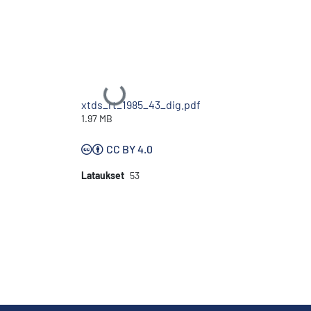
Ladataan...
xtds_rt_1985_43_dig.pdf
1.97 MB
CC BY 4.0
Lataukset
53