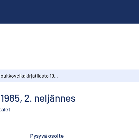
Joukkovelkakirjatilasto 1985, 2. neljännes
1985, 2. neljännes
talet
Pysyvä osoite