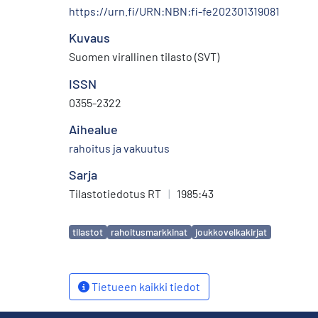
https://urn.fi/URN:NBN:fi-fe202301319081
Kuvaus
Suomen virallinen tilasto (SVT)
ISSN
0355-2322
Aihealue
rahoitus ja vakuutus
Sarja
Tilastotiedotus RT
|
1985:43
Avainsanat
tilastot
rahoitusmarkkinat
joukkovelkakirjat
Tietueen kaikki tiedot