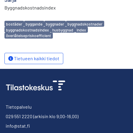
Byggnadskostnadsindex
Avainsanat
bostäder
byggande
byggnader
byggnadskostnader
byggnadskostnadsindex
husbyggnad
index
överlåtelsepriskoefficient
Tietueen kaikki tiedot
Tietopalvelu
029 551 2220
(arkisin klo 9.00-16.00)
info@stat.fi