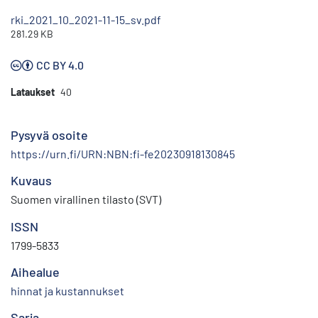
rki_2021_10_2021-11-15_sv.pdf
281.29 KB
CC BY 4.0
Lataukset
40
Pysyvä osoite
https://urn.fi/URN:NBN:fi-fe20230918130845
Kuvaus
Suomen virallinen tilasto (SVT)
ISSN
1799-5833
Aihealue
hinnat ja kustannukset
Sarja