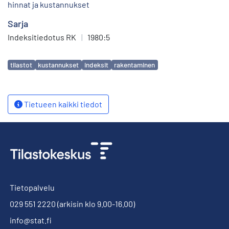
hinnat ja kustannukset
Sarja
Indeksitiedotus RK
|
1980:5
Avainsanat
tilastot
kustannukset
indeksit
rakentaminen
Tietueen kaikki tiedot
Tietopalvelu
029 551 2220
(arkisin klo 9.00-16.00)
info@stat.fi