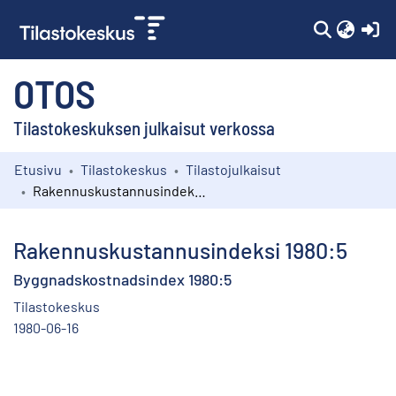
(c
OTOS
Tilastokeskuksen julkaisut verkossa
Etusivu
Tilastokeskus
Tilastojulkaisut
Kokoelmat
Rakennuskustannusindeksi 1980:5
Selaa
Rakennuskustannusindeksi 1980:5
Byggnadskostnadsindex 1980:5
Tilastokeskus
1980-06-16