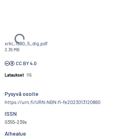
Ladataan...
xrki_1980_5_dig.pdf
2.35 MB
CC BY 4.0
Lataukset
115
Pysyvä osoite
https://urn.fi/URN:NBN:fi-fe2023013120860
ISSN
0355-239x
Aihealue