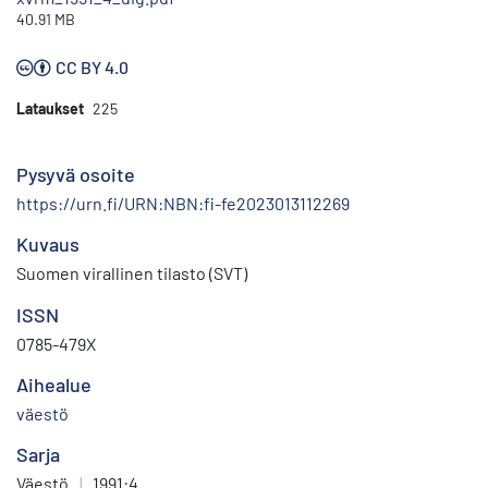
40.91 MB
CC BY 4.0
Lataukset
225
Pysyvä osoite
https://urn.fi/URN:NBN:fi-fe2023013112269
Kuvaus
Suomen virallinen tilasto (SVT)
ISSN
0785-479X
Aihealue
väestö
Sarja
Väestö
|
1991:4