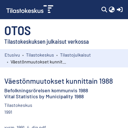
(c
OTOS
Tilastokeskuksen julkaisut verkossa
Etusivu
Tilastokeskus
Tilastojulkaisut
Kokoelmat
Väestönmuutokset kunnittain 1988
Selaa
Väestönmuutokset kunnittain 1988
Befolkningsrörelsen kommunvis 1988
Vital Statistics by Municipality 1988
Tilastokeskus
1991
xvrm_1991_4_dig.pdf