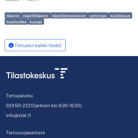
Avainsanat
tilastot
väestötilastot
väestönmuutokset
syntyvyys
kuolleisuus
muuttoliike
kunnat
Tietueen kaikki tiedot
Tietopalvelu
029 551 2220
(arkisin klo 9.00-16.00)
info@stat.fi
Tietosuojaseloste