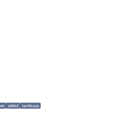
eet
sähkö
teollisuus