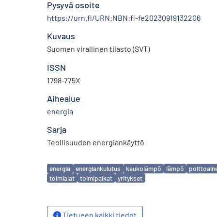
Pysyvä osoite
https://urn.fi/URN:NBN:fi-fe20230919132206
Kuvaus
Suomen virallinen tilasto (SVT)
ISSN
1798-775X
Aihealue
energia
Sarja
Teollisuuden energiankäyttö
Avainsanat
energia
energiankulutus
kaukolämpö
lämpö
polttoain
toimialat
toimipaikat
yritykset
Tietueen kaikki tiedot