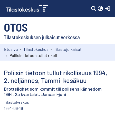
(c
OTOS
Tilastokeskuksen julkaisut verkossa
Etusivu
Tilastokeskus
Tilastojulkaisut
Kokoelmat
Poliisin tietoon tullut rikollisuus 1994, 2. neljännes, Tammi–kesäkuu
Selaa
Poliisin tietoon tullut rikollisuus 1994,
2. neljännes, Tammi–kesäkuu
Brottslighet som kommit till polisens kännedom
1994, 2a kvartalet, Januari–juni
Tilastokeskus
1994-09-19