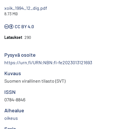
xoik_1994_12_dig.pdf
8.73 MB
CC BY 4.0
Lataukset
290
Pysyvä osoite
https://urn.fi/URN:NBN:fi-fe2023013121693
Kuvaus
Suomen virallinen tilasto (SVT)
ISSN
0784-8846
Aihealue
oikeus
Sarja