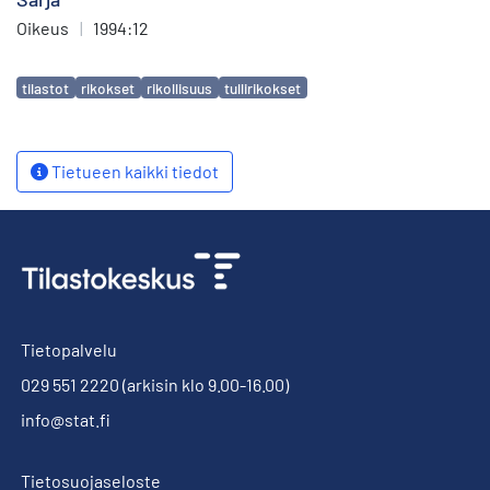
Oikeus
|
1994:12
Avainsanat
tilastot
rikokset
rikollisuus
tullirikokset
Tietueen kaikki tiedot
Tietopalvelu
029 551 2220
(arkisin klo 9.00-16.00)
info@stat.fi
Tietosuojaseloste