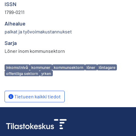
ISSN
1799-0211
Aihealue
palkat ja työvoimakustannukset
Sarja
Löner inom kommunsektorn
Avainsanat
inkomstnivå
kommuner
kommunsektorn
löner
löntagare
offentliga sektorn
yrken
Tietueen kaikki tiedot