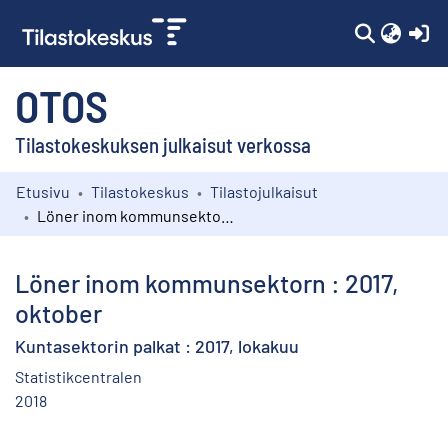
(c
OTOS
Tilastokeskuksen julkaisut verkossa
Etusivu
Tilastokeskus
Tilastojulkaisut
Kokoelmat
Löner inom kommunsektorn : 2017, oktober
Selaa
Löner inom kommunsektorn : 2017,
oktober
Kuntasektorin palkat : 2017, lokakuu
Statistikcentralen
2018