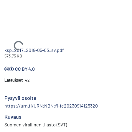
Ladataan...
ksp_2017_2018-05-03_sv.pdf
573.75 KB
CC BY 4.0
Lataukset
42
Pysyvä osoite
https://urn.fi/URN:NBN:fi-fe20230914125320
Kuvaus
Suomen virallinen tilasto (SVT)