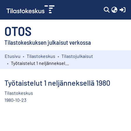
(c
OTOS
Tilastokeskuksen julkaisut verkossa
Etusivu
Tilastokeskus
Tilastojulkaisut
Kokoelmat
Työtaistelut 1 neljänneksellä 1980
Selaa
Työtaistelut 1 neljänneksellä 1980
Tilastokeskus
1980-10-23