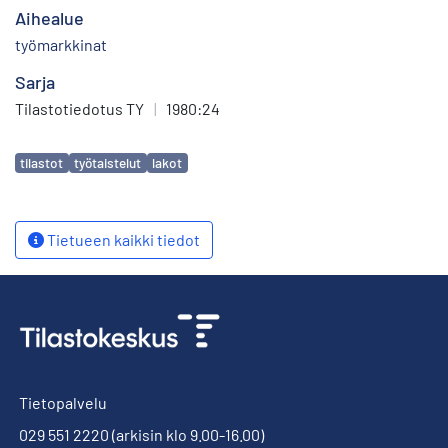
Aihealue
työmarkkinat
Sarja
Tilastotiedotus TY
|
1980:24
Avainsanat
tilastot
työtaistelut
lakot
Tietueen kaikki tiedot
Tietopalvelu
029 551 2220
(arkisin klo 9.00-16.00)