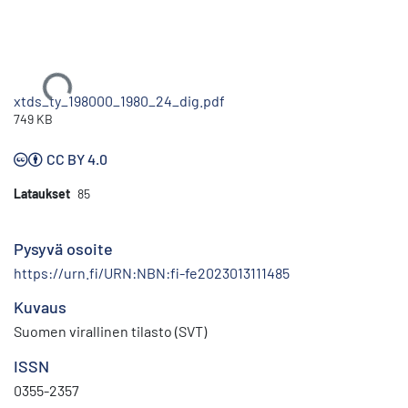
Ladataan...
xtds_ty_198000_1980_24_dig.pdf
749 KB
CC BY 4.0
Lataukset
85
Pysyvä osoite
https://urn.fi/URN:NBN:fi-fe2023013111485
Kuvaus
Suomen virallinen tilasto (SVT)
ISSN
0355-2357