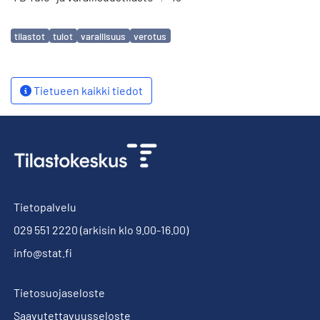
Avainsanat
tilastot
tulot
varallisuus
verotus
Tietueen kaikki tiedot
Tietopalvelu
029 551 2220
(arkisin klo 9.00-16.00)
info@stat.fi
Tietosuojaseloste
Saavutettavuusseloste