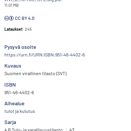
11.01 MB
CC BY 4.0
Lataukset
245
Pysyvä osoite
https://urn.fi/URN:ISBN:951-46-4402-6
Kuvaus
Suomen virallinen tilasto (SVT)
ISBN
951-46-4402-6
Aihealue
tulot ja kulutus
Sarja
4 B Tulo- ja varallisuustilasto
|
43