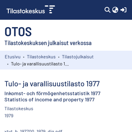
(c
OTOS
Tilastokeskuksen julkaisut verkossa
Etusivu
Tilastokeskus
Tilastojulkaisut
Kokoelmat
Tulo- ja varallisuustilasto 1977
Selaa
Tulo- ja varallisuustilasto 1977
Inkomst- och förmögenhetsstatistik 1977
Statistics of income and property 1977
Tilastokeskus
1979
xtvt_b_197700_1979_dig.pdf