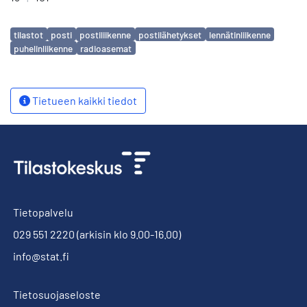
Avainsanat
tilastot
posti
postiliikenne
postilähetykset
lennätinliikenne
puhelinliikenne
radioasemat
Tietueen kaikki tiedot
Tietopalvelu
029 551 2220
(arkisin klo 9.00-16.00)
info@stat.fi
Tietosuojaseloste