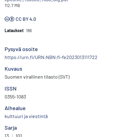
112.7 MB
CC BY 4.0
Lataukset
186
Pysyvä osoite
https://urn.fi/URN:NBN:fi-fe2023013111722
Kuvaus
Suomen virallinen tilasto (SVT)
ISSN
0355-1083
Aihealue
kulttuuri ja viestintä
Sarja
13
|
101