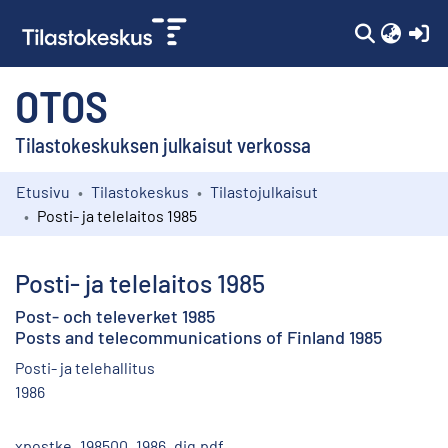
(c
OTOS
Tilastokeskuksen julkaisut verkossa
Etusivu
Tilastokeskus
Tilastojulkaisut
Kokoelmat
Posti- ja telelaitos 1985
Selaa
Posti- ja telelaitos 1985
Post- och televerket 1985
Posts and telecommunications of Finland 1985
Posti- ja telehallitus
1986
xpostke_198500_1986_dig.pdf