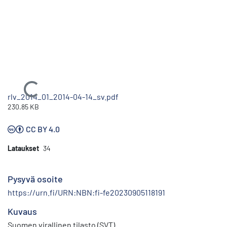
Ladataan...
rlv_2014_01_2014-04-14_sv.pdf
230.85 KB
CC BY 4.0
Lataukset
34
Pysyvä osoite
https://urn.fi/URN:NBN:fi-fe20230905118191
Kuvaus
Suomen virallinen tilasto (SVT)