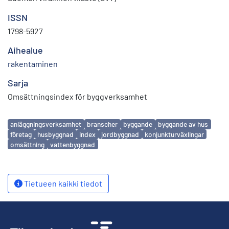
ISSN
1798-5927
Aihealue
rakentaminen
Sarja
Omsättningsindex för byggverksamhet
Avainsanat
anläggningsverksamhet
branscher
byggande
byggande av hus
företag
husbyggnad
index
jordbyggnad
konjunkturväxlingar
omsättning
vattenbyggnad
Tietueen kaikki tiedot