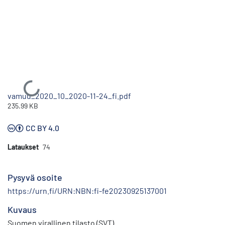
Ladataan...
vamuu_2020_10_2020-11-24_fi.pdf
235.99 KB
CC BY 4.0
Lataukset
74
Pysyvä osoite
https://urn.fi/URN:NBN:fi-fe20230925137001
Kuvaus
Suomen virallinen tilasto (SVT)