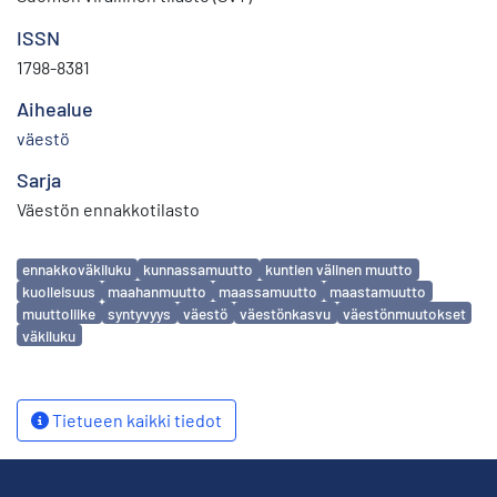
ISSN
1798-8381
Aihealue
väestö
Sarja
Väestön ennakkotilasto
Avainsanat
ennakkoväkiluku
kunnassamuutto
kuntien välinen muutto
kuolleisuus
maahanmuutto
maassamuutto
maastamuutto
muuttoliike
syntyvyys
väestö
väestönkasvu
väestönmuutokset
väkiluku
Tietueen kaikki tiedot