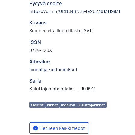
Pysyvä osoite
https://urn.fi/URN:NBN:fi-fe2023013119831
Kuvaus
Suomen virallinen tilasto (SVT)
ISSN
0784-820X
Aihealue
hinnat ja kustannukset
Sarja
Kuluttajahintaindeksi
|
1996:11
Avainsanat
tilastot
hinnat
indeksit
kuluttajahinnat
Tietueen kaikki tiedot