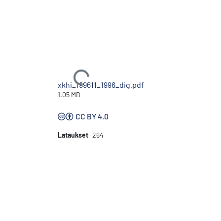
Ladataan...
xkhi_199611_1996_dig.pdf
1.05 MB
CC BY 4.0
Lataukset
264