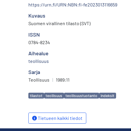
https://urn.fi/URN:NBN:fi-fe2023013116659
Kuvaus
Suomen virallinen tilasto (SVT)
ISSN
0784-8234
Aihealue
teollisuus
Sarja
Teollisuus
|
1989:11
Avainsanat
tilastot
teollisuus
teollisuustuotanto
indeksit
Tietueen kaikki tiedot