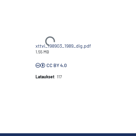
Ladataan...
xttvi_198903_1989_dig.pdf
1.55 MB
CC BY 4.0
Lataukset
117