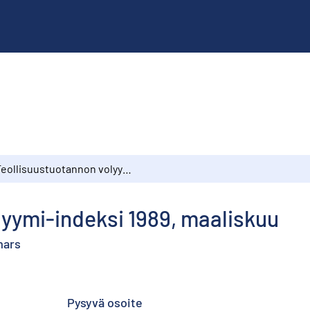
Teollisuustuotannon volyymi-indeksi 1989, maaliskuu
lyymi-indeksi 1989, maaliskuu
mars
Pysyvä osoite