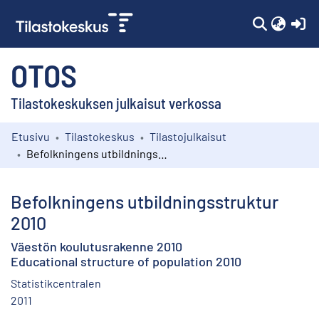
(c
OTOS
Tilastokeskuksen julkaisut verkossa
Etusivu
Tilastokeskus
Tilastojulkaisut
Kokoelmat
Befolkningens utbildningsstruktur 2010
Selaa
Befolkningens utbildningsstruktur
2010
Väestön koulutusrakenne 2010
Educational structure of population 2010
Statistikcentralen
2011