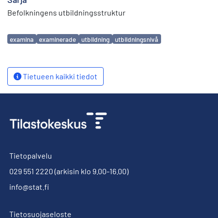
Befolkningens utbildningsstruktur
Avainsanat
examina
examinerade
utbildning
utbildningsnivå
Tietueen kaikki tiedot
Tietopalvelu
029 551 2220
(arkisin klo 9.00-16.00)
info@stat.fi
Tietosuojaseloste