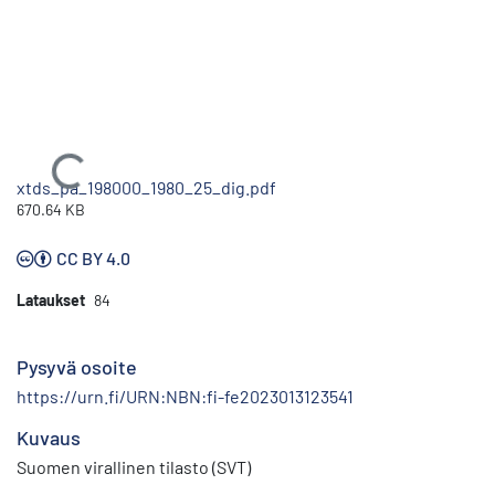
Ladataan...
xtds_pa_198000_1980_25_dig.pdf
670.64 KB
CC BY 4.0
Lataukset
84
Pysyvä osoite
https://urn.fi/URN:NBN:fi-fe2023013123541
Kuvaus
Suomen virallinen tilasto (SVT)