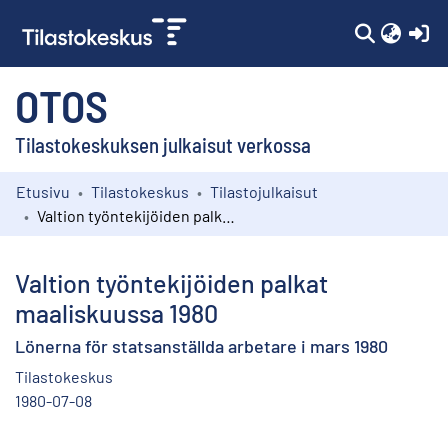
(c
OTOS
Tilastokeskuksen julkaisut verkossa
Etusivu
Tilastokeskus
Tilastojulkaisut
Kokoelmat
Valtion työntekijöiden palkat maaliskuussa 1980
Selaa
Valtion työntekijöiden palkat
maaliskuussa 1980
Lönerna för statsanställda arbetare i mars 1980
Tilastokeskus
1980-07-08