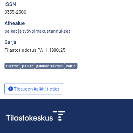
ISSN
0355-2306
Aihealue
palkat ja työvoimakustannukset
Sarja
Tilastotiedotus PA
|
1980:25
Avainsanat
tilastot
palkat
julkinen sektori
valtio
Tietueen kaikki tiedot