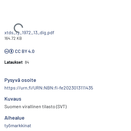
Ladataan...
xtds_ty_1972_13_dig.pdf
164.72 KB
CC BY 4.0
Lataukset
84
Pysyvä osoite
https://urn.fi/URN:NBN:fi-fe2023013111435
Kuvaus
Suomen virallinen tilasto (SVT)
Aihealue
työmarkkinat