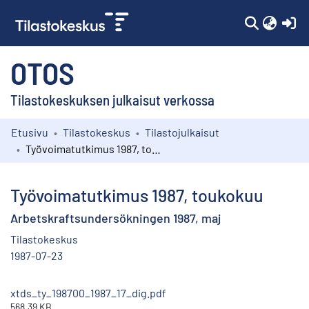
(c
OTOS
Tilastokeskuksen julkaisut verkossa
Etusivu
Tilastokeskus
Tilastojulkaisut
Kokoelmat
Työvoimatutkimus 1987, toukokuu
Selaa
Työvoimatutkimus 1987, toukokuu
Arbetskraftsundersökningen 1987, maj
Tilastokeskus
1987-07-23
xtds_ty_198700_1987_17_dig.pdf
568.39 KB