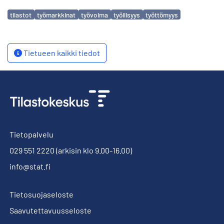
Avainsanat
tilastot
työmarkkinat
työvoima
työllisyys
työttömyys
Tietueen kaikki tiedot
Tietopalvelu
029 551 2220
(arkisin klo 9.00-16.00)
info@stat.fi
Tietosuojaseloste
Saavutettavuusseloste