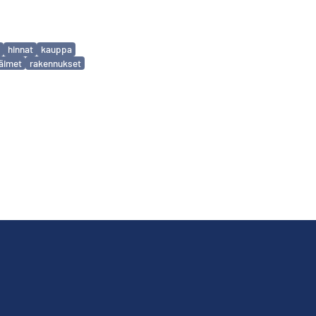
hinnat
kauppa
läimet
rakennukset