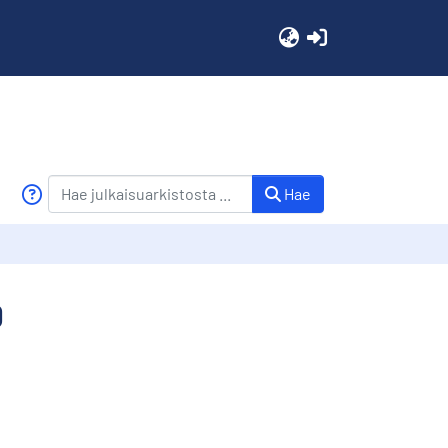
(current)
Hae
0