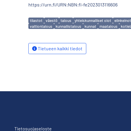
https://urn.fi/URN:NBN:fi-fe2023013116606
Avainsanat
tilastot
väestö
talous
yhteiskunnalliset olot
elinkeinot
valtiontalous
kunnallistalous
kunnat
maatalous
kotie
Tietueen kaikki tiedot
Tietosuojaseloste