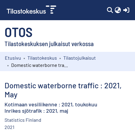
(c
OTOS
Tilastokeskuksen julkaisut verkossa
Etusivu
Tilastokeskus
Tilastojulkaisut
Kokoelmat
Domestic waterborne traffic : 2021, May
Selaa
Domestic waterborne traffic : 2021,
May
Kotimaan vesiliikenne : 2021, toukokuu
Inrikes sjötrafik : 2021, maj
Statistics Finland
2021