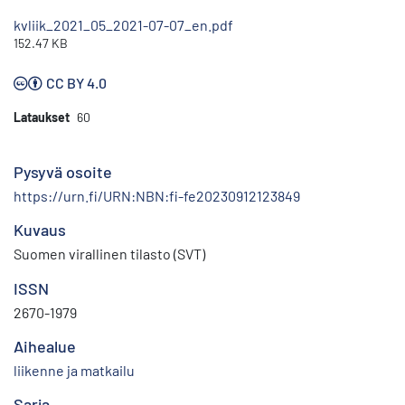
kvliik_2021_05_2021-07-07_en.pdf
152.47 KB
CC BY 4.0
Lataukset
60
Pysyvä osoite
https://urn.fi/URN:NBN:fi-fe20230912123849
Kuvaus
Suomen virallinen tilasto (SVT)
ISSN
2670-1979
Aihealue
liikenne ja matkailu
Sarja