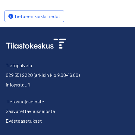
Tietueen kaikki tiedot
Tietopalvelu
029 551 2220
(arkisin klo 9.00-16.00)
info@stat.fi
Tietosuojaseloste
Saavutettavuusseloste
Evästeasetukset