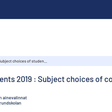
Subject choices of students 2019 : Subject choices of comprehensive school pupils
ents 2019 : Subject choices of 
n ainevalinnat
grundskolan