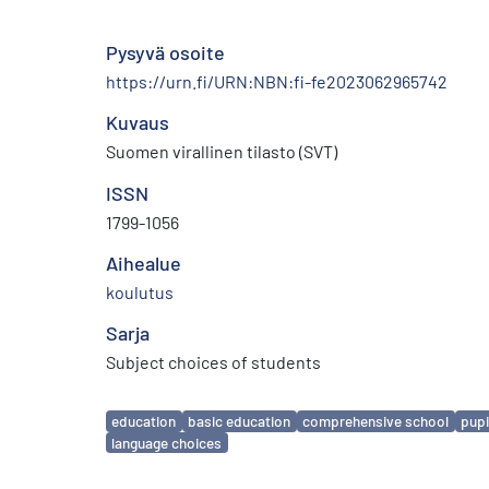
Pysyvä osoite
https://urn.fi/URN:NBN:fi-fe2023062965742
Kuvaus
Suomen virallinen tilasto (SVT)
ISSN
1799-1056
Aihealue
koulutus
Sarja
Subject choices of students
Avainsanat
education
basic education
comprehensive school
pupi
language choices