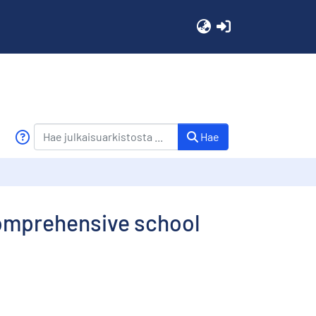
(current)
Hae
comprehensive school