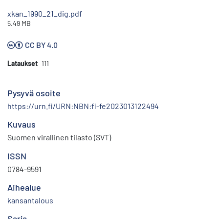
xkan_1990_21_dig.pdf
5.49 MB
CC BY 4.0
Lataukset
111
Pysyvä osoite
https://urn.fi/URN:NBN:fi-fe2023013122494
Kuvaus
Suomen virallinen tilasto (SVT)
ISSN
0784-9591
Aihealue
kansantalous
Sarja