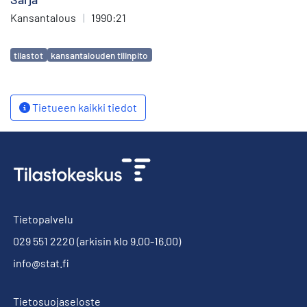
Kansantalous
|
1990:21
Avainsanat
tilastot
kansantalouden tilinpito
Tietueen kaikki tiedot
Tietopalvelu
029 551 2220
(arkisin klo 9.00-16.00)
info@stat.fi
Tietosuojaseloste