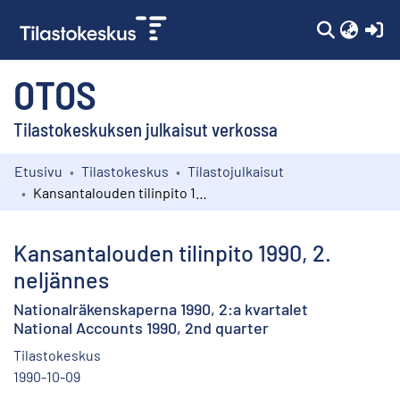
(c
OTOS
Tilastokeskuksen julkaisut verkossa
Etusivu
Tilastokeskus
Tilastojulkaisut
Kokoelmat
Kansantalouden tilinpito 1990, 2. neljännes
Selaa
Kansantalouden tilinpito 1990, 2.
neljännes
Nationalräkenskaperna 1990, 2:a kvartalet
National Accounts 1990, 2nd quarter
Tilastokeskus
1990-10-09