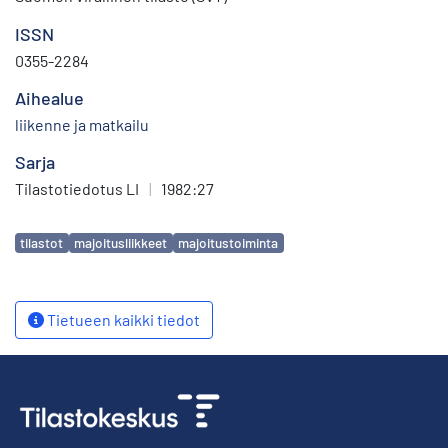
ISSN
0355-2284
Aihealue
liikenne ja matkailu
Sarja
Tilastotiedotus LI
|
1982:27
Avainsanat
tilastot
majoitusliikkeet
majoitustoiminta
Tietueen kaikki tiedot