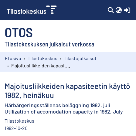
(c
OTOS
Tilastokeskuksen julkaisut verkossa
Etusivu
Tilastokeskus
Tilastojulkaisut
Kokoelmat
Majoitusliikkeiden kapasiteetin käyttö 1982, heinäkuu
Selaa
Majoitusliikkeiden kapasiteetin käyttö
1982, heinäkuu
Härbärgeringsställenas beläggning 1982, juli
Utilization of accomodation capacity in 1982, July
Tilastokeskus
1982-10-20