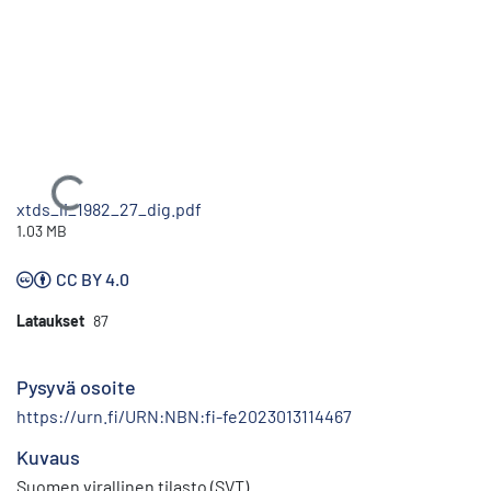
Ladataan...
xtds_li_1982_27_dig.pdf
1.03 MB
CC BY 4.0
Lataukset
87
Pysyvä osoite
https://urn.fi/URN:NBN:fi-fe2023013114467
Kuvaus
Suomen virallinen tilasto (SVT)