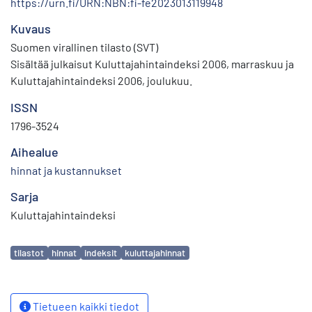
https://urn.fi/URN:NBN:fi-fe2023013119948
Kuvaus
Suomen virallinen tilasto (SVT)
Sisältää julkaisut Kuluttajahintaindeksi 2006, marraskuu ja
Kuluttajahintaindeksi 2006, joulukuu.
ISSN
1796-3524
Aihealue
hinnat ja kustannukset
Sarja
Kuluttajahintaindeksi
Avainsanat
tilastot
hinnat
indeksit
kuluttajahinnat
Tietueen kaikki tiedot