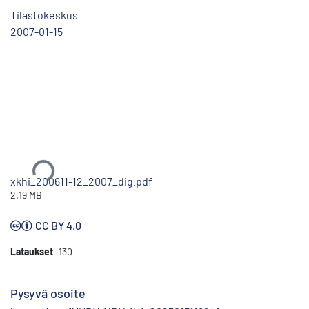
Tilastokeskus
2007-01-15
Ladataan...
xkhi_200611-12_2007_dig.pdf
2.19 MB
CC BY 4.0
Lataukset
130
Pysyvä osoite