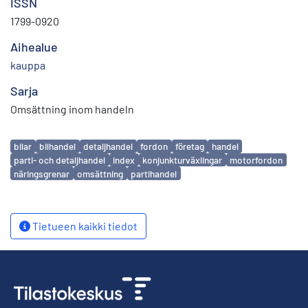
ISSN
1799-0920
Aihealue
kauppa
Sarja
Omsättning inom handeln
Avainsanat
bilar
bilhandel
detaljhandel
fordon
företag
handel
parti- och detaljhandel
index
konjunkturväxlingar
motorfordon
näringsgrenar
omsättning
partihandel
Tietueen kaikki tiedot