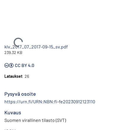
Ladataan...
klv_2017_07_2017-09-15_sv.pdf
239.32 KB
CC BY 4.0
Lataukset
26
Pysyvä osoite
https://urn.fi/URN:NBN:fi-fe20230912123110
Kuvaus
Suomen virallinen tilasto (SVT)