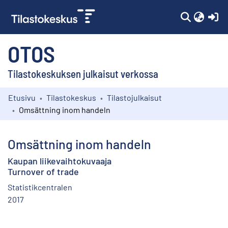
(c
OTOS
Tilastokeskuksen julkaisut verkossa
Etusivu
Tilastokeskus
Tilastojulkaisut
Kokoelmat
Omsättning inom handeln
Selaa
Omsättning inom handeln
Kaupan liikevaihtokuvaaja
Turnover of trade
Statistikcentralen
2017