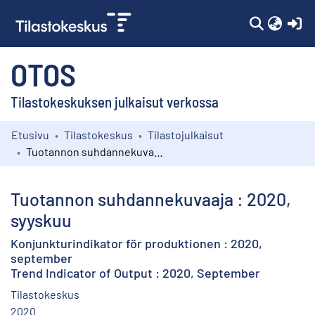
(c
OTOS
Tilastokeskuksen julkaisut verkossa
Etusivu
Tilastokeskus
Tilastojulkaisut
Kokoelmat
Tuotannon suhdannekuvaaja : 2020, syyskuu
Selaa
Tuotannon suhdannekuvaaja : 2020,
syyskuu
Konjunkturindikator för produktionen : 2020,
september
Trend Indicator of Output : 2020, September
Tilastokeskus
2020