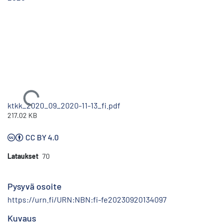
Ladataan...
ktkk_2020_09_2020-11-13_fi.pdf
217.02 KB
CC BY 4.0
Lataukset
70
Pysyvä osoite
https://urn.fi/URN:NBN:fi-fe20230920134097
Kuvaus