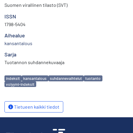
Suomen virallinen tilasto (SVT)
ISSN
1798-5404
Aihealue
kansantalous
Sarja
Tuotannon suhdannekuvaaja
Avainsanat
indeksit
kansantalous
suhdannevaihtelut
tuotanto
volyymi-indeksit
Tietueen kaikki tiedot