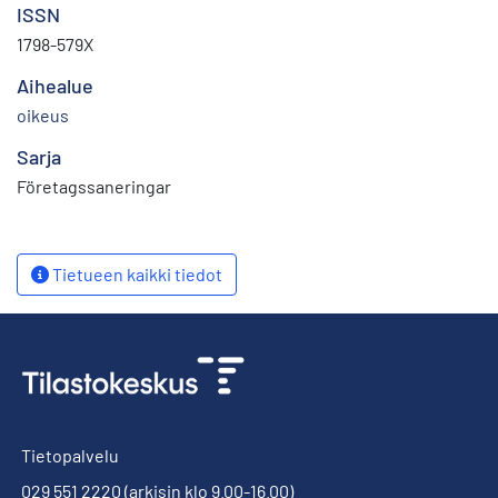
ISSN
1798-579X
Aihealue
oikeus
Sarja
Företagssaneringar
Tietueen kaikki tiedot
Tietopalvelu
029 551 2220
(arkisin klo 9.00-16.00)