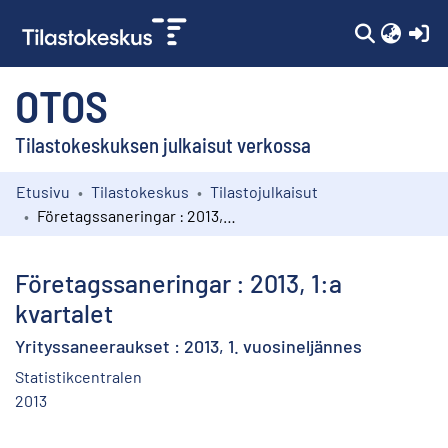
(c
OTOS
Tilastokeskuksen julkaisut verkossa
Etusivu
Tilastokeskus
Tilastojulkaisut
Kokoelmat
Företagssaneringar : 2013, 1:a kvartalet
Selaa
Företagssaneringar : 2013, 1:a
kvartalet
Yrityssaneeraukset : 2013, 1. vuosineljännes
Statistikcentralen
2013