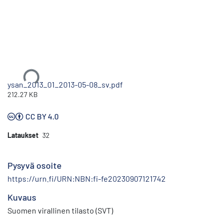
Ladataan...
ysan_2013_01_2013-05-08_sv.pdf
212.27 KB
CC BY 4.0
Lataukset
32
Pysyvä osoite
https://urn.fi/URN:NBN:fi-fe20230907121742
Kuvaus
Suomen virallinen tilasto (SVT)