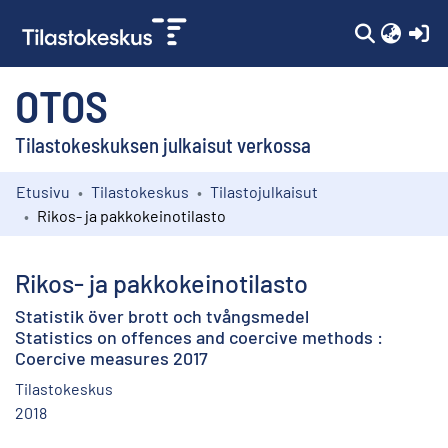
(c
OTOS
Tilastokeskuksen julkaisut verkossa
Etusivu
Tilastokeskus
Tilastojulkaisut
Kokoelmat
Rikos- ja pakkokeinotilasto
Selaa
Rikos- ja pakkokeinotilasto
Statistik över brott och tvångsmedel
Statistics on offences and coercive methods :
Coercive measures 2017
Tilastokeskus
2018