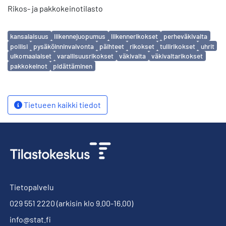
Rikos- ja pakkokeinotilasto
Avainsanat
kansalaisuus
liikennejuopumus
liikennerikokset
perheväkivalta
poliisi
pysäköinninvalvonta
päihteet
rikokset
tullirikokset
uhrit
ulkomaalaiset
varallisuusrikokset
väkivalta
väkivaltarikokset
pakkokeinot
pidättäminen
Tietueen kaikki tiedot
Tietopalvelu
029 551 2220
(arkisin klo 9.00-16.00)
info@stat.fi