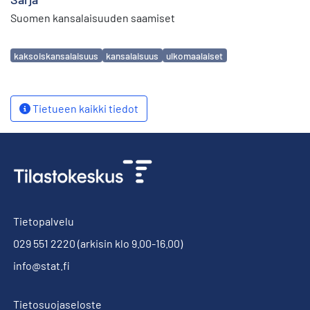
Suomen kansalaisuuden saamiset
Avainsanat
kaksoiskansalaisuus
kansalaisuus
ulkomaalaiset
Tietueen kaikki tiedot
Tietopalvelu
029 551 2220
(arkisin klo 9.00-16.00)
info@stat.fi
Tietosuojaseloste