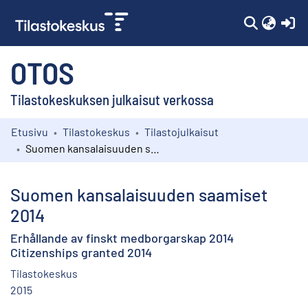
(c
OTOS
Tilastokeskuksen julkaisut verkossa
Etusivu
Tilastokeskus
Tilastojulkaisut
Kokoelmat
Suomen kansalaisuuden saamiset 2014
Selaa
Suomen kansalaisuuden saamiset
2014
Erhållande av finskt medborgarskap 2014
Citizenships granted 2014
Tilastokeskus
2015