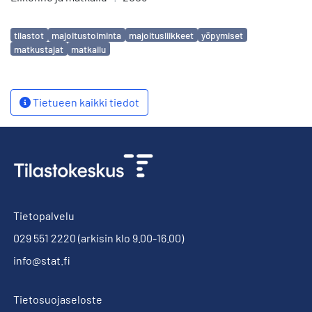
Avainsanat
tilastot
majoitustoiminta
majoitusliikkeet
yöpymiset
matkustajat
matkailu
Tietueen kaikki tiedot
Tietopalvelu
029 551 2220
(arkisin klo 9.00-16.00)
info@stat.fi
Tietosuojaseloste