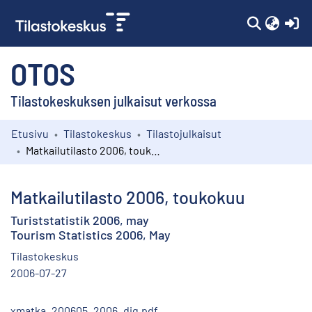
(c
OTOS
Tilastokeskuksen julkaisut verkossa
Etusivu
Tilastokeskus
Tilastojulkaisut
Kokoelmat
Matkailutilasto 2006, toukokuu
Selaa
Matkailutilasto 2006, toukokuu
Turiststatistik 2006, may
Tourism Statistics 2006, May
Tilastokeskus
2006-07-27
xmatka_200605_2006_dig.pdf