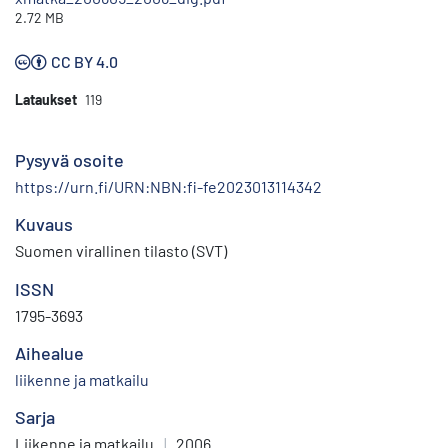
2.72 MB
CC BY 4.0
Lataukset
119
Pysyvä osoite
https://urn.fi/URN:NBN:fi-fe2023013114342
Kuvaus
Suomen virallinen tilasto (SVT)
ISSN
1795-3693
Aihealue
liikenne ja matkailu
Sarja
Liikenne ja matkailu
|
2006