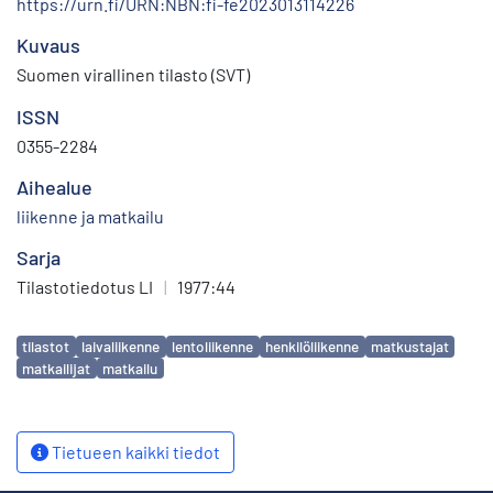
https://urn.fi/URN:NBN:fi-fe2023013114226
Kuvaus
Suomen virallinen tilasto (SVT)
ISSN
0355-2284
Aihealue
liikenne ja matkailu
Sarja
Tilastotiedotus LI
|
1977:44
Avainsanat
tilastot
laivaliikenne
lentoliikenne
henkilöliikenne
matkustajat
matkailijat
matkailu
Tietueen kaikki tiedot