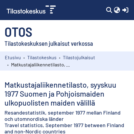
(c
OTOS
Tilastokeskuksen julkaisut verkossa
Etusivu
Tilastokeskus
Tilastojulkaisut
Kokoelmat
Matkustajaliikennetilasto, syyskuu 1977 Suomen ja Pohjoismaiden ulkopuolisten maiden välillä
Selaa
Matkustajaliikennetilasto, syyskuu
1977 Suomen ja Pohjoismaiden
ulkopuolisten maiden välillä
Resandestatistik, september 1977 mellan Finland
och utomnordiska länder
Travel statistics, September 1977 between Finland
and non-Nordic countries