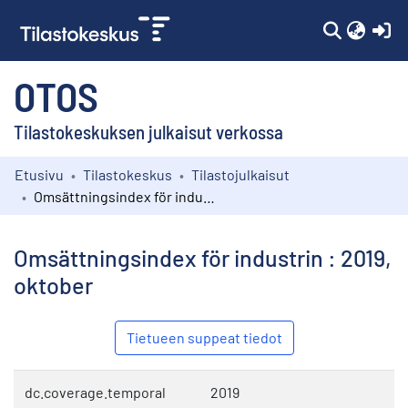
(c
OTOS
Tilastokeskuksen julkaisut verkossa
Etusivu
Tilastokeskus
Tilastojulkaisut
Kokoelmat
Omsättningsindex för industrin : 2019, oktober
Selaa
Omsättningsindex för industrin : 2019,
oktober
Tietueen suppeat tiedot
dc.coverage.temporal
2019