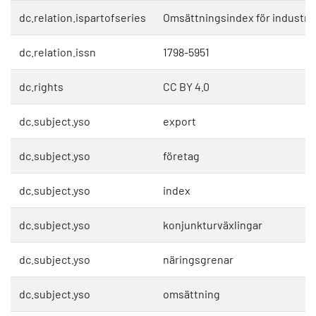
dc.relation.ispartofseries
Omsättningsindex för industri
dc.relation.issn
1798-5951
dc.rights
CC BY 4.0
dc.subject.yso
export
dc.subject.yso
företag
dc.subject.yso
index
dc.subject.yso
konjunkturväxlingar
dc.subject.yso
näringsgrenar
dc.subject.yso
omsättning