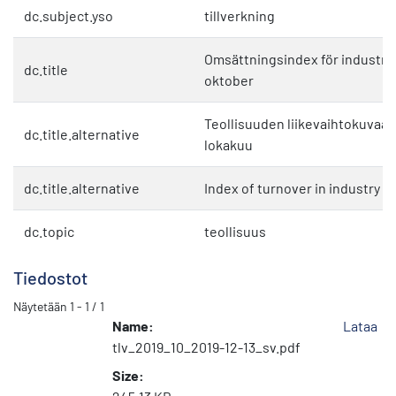
dc.subject.yso
tillverkning
Omsättningsindex för industrin 
dc.title
oktober
Teollisuuden liikevaihtokuvaaja
dc.title.alternative
lokakuu
dc.title.alternative
Index of turnover in industry :
dc.topic
teollisuus
Tiedostot
Näytetään
1 - 1 / 1
Name:
Lataa
tlv_2019_10_2019-12-13_sv.pdf
Size: