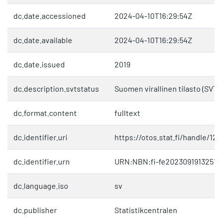
dc.date.accessioned
2024-04-10T16:29:54Z
dc.date.available
2024-04-10T16:29:54Z
dc.date.issued
2019
dc.description.svtstatus
Suomen virallinen tilasto (SVT)
dc.format.content
fulltext
dc.identifier.uri
https://otos.stat.fi/handle/1
dc.identifier.urn
URN:NBN:fi-fe20230919132511
dc.language.iso
sv
dc.publisher
Statistikcentralen