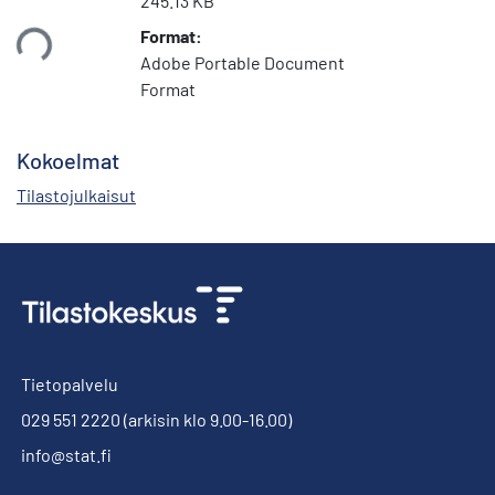
245.13 KB
Format:
taan...
Adobe Portable Document
Format
Kokoelmat
Tilastojulkaisut
Tietopalvelu
029 551 2220
(arkisin klo 9.00-16.00)
info@stat.fi