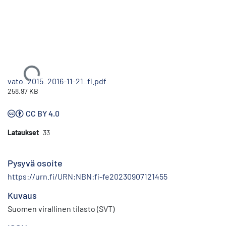
Ladataan...
vato_2015_2016-11-21_fi.pdf
258.97 KB
CC BY 4.0
Lataukset
33
Pysyvä osoite
https://urn.fi/URN:NBN:fi-fe20230907121455
Kuvaus
Suomen virallinen tilasto (SVT)