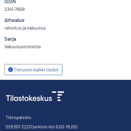
ISSN
2341-7609
Aihealue
rahoitus ja vakuutus
Sarja
Vakuutustoiminta
Tietueen kaikki tiedot
Tietopalvelu
029 551 2220
(arkisin klo 9.00-16.00)