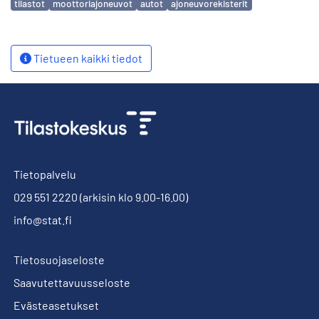
tilastot
moottoriajoneuvot
autot
ajoneuvorekisterit
Tietueen kaikki tiedot
Tietopalvelu
029 551 2220
(arkisin klo 9.00-16.00)
info@stat.fi
Tietosuojaseloste
Saavutettavuusseloste
Evästeasetukset