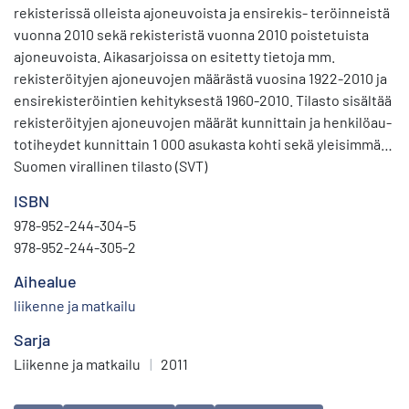
rekisterissä olleista ajoneuvoista ja ensirekis- teröinneistä
vuonna 2010 sekä rekisteristä vuonna 2010 poistetuista
ajoneuvoista. Aikasarjoissa on esitetty tietoja mm.
rekisteröityjen ajoneuvojen määrästä vuosina 1922-2010 ja
ensirekisteröintien kehityksestä 1960-2010. Tilasto sisältää
rekisteröityjen ajoneuvojen määrät kunnittain ja henkilöau-
totiheydet kunnittain 1 000 asukasta kohti sekä yleisimmät
merkit ja niiden ensirekisteröintimäärät. Tilasto sisältää
Suomen virallinen tilasto (SVT)
lisäksi mm. tietoja ajoneuvojen massoista ja
ISBN
kantavuuksista.
978-952-244-304-5
978-952-244-305-2
Aihealue
liikenne ja matkailu
Sarja
Liikenne ja matkailu
|
2011
Avainsanat