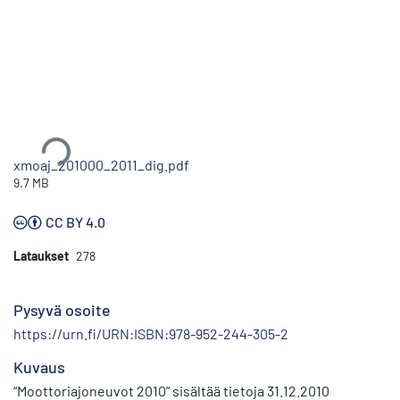
Ladataan...
xmoaj_201000_2011_dig.pdf
9.7 MB
CC BY 4.0
Lataukset
278
Pysyvä osoite
https://urn.fi/URN:ISBN:978-952-244-305-2
Kuvaus
“Moottoriajoneuvot 2010” sisältää tietoja 31.12.2010